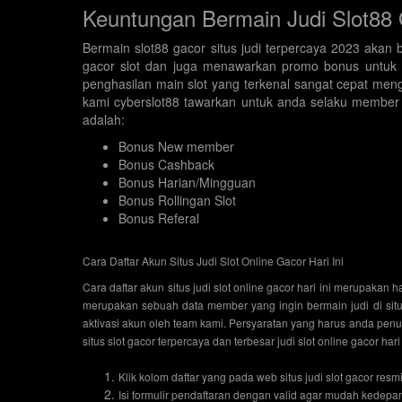
Keuntungan Bermain Judi Slot8
Bermain slot88 gacor situs judi terpercaya 2023 akan 
gacor slot dan juga menawarkan promo bonus untuk
penghasilan main slot yang terkenal sangat cepat men
kami cyberslot88 tawarkan untuk anda selaku member 
adalah:
Bonus New member
Bonus Cashback
Bonus Harian/Mingguan
Bonus Rollingan Slot
Bonus Referal
Cara Daftar Akun Situs Judi Slot Online Gacor Hari Ini
Cara daftar akun situs judi slot online gacor hari ini merupakan
merupakan sebuah data member yang ingin bermain judi di si
aktivasi akun oleh team kami. Persyaratan yang harus anda penu
situs slot gacor terpercaya dan terbesar judi slot online gacor hari 
Klik kolom daftar yang pada web situs judi slot gacor resm
Isi formulir pendaftaran dengan valid agar mudah kedep