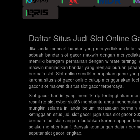
Daftar Situs Judi Slot Onlin
Jika anda mencari bandar yang menyediakan daftar s
sebuah bandar slot gacor maxwin dengan menyediaka
memiliki beragam permainan dengan winrate tertinggi 
maxwin menjadikan bandar yang menjadi buruan jutaan
bermain slot. Slot online sendiri merupakan game yang
karena situs slot gacor online cukup menggunakan feel 
gacor slot maxwin di situs slot gacor terpercaya.
Slot gacor hari ini yang memiliki rtp tertinggi ak
resmi rtp slot cyber slot88 membantu anda menemukan 
mungkin selama ini anda belum merasakan bermain d
ketinggalan situs judi slot gacor juga situs slot gaco
bermain judi slot sangat dibutuhkan karena apapun k
selaku member kami. Banyak keuntungan dalam bermain
seputar slot gacor lengkap.