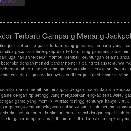
e Gacor Terbaru Gampang Menang Jackpo
itus judi slot online gacor terbaru yang gampang menang yang muda
n situs gacor slot terlengkap dan terbaru yang gampang anda tem
dan juga hadiah terbesar mampu memberi keuntungan selama anda ber
 betor slot dengan menjadi bandar nomor 1 paling terlaris tentuny
 beberapa tahun ini terkenal sangat cepat dalam meraup pundi-pundi u
anda saja dan juga cara lainnya seperti berganti-ganti besar kecil b
an memudahkan anda meraih kemenangan dengan mudah dalam mendapat
game dengan rtp tertinggi yang menjabarkan lengkap serta waktu gac
engan game yang memiliki winrate tertinggi tentunya hanya unt
r 2023 terpercaya dengan pelayanan online 24 jam untuk membantu anda
endala dan kebutuhan anda akan mudah teratasi dengan cepat oleh t
 slot gacor dengan situs judi nomor 1 di indonesia terlengkap ya