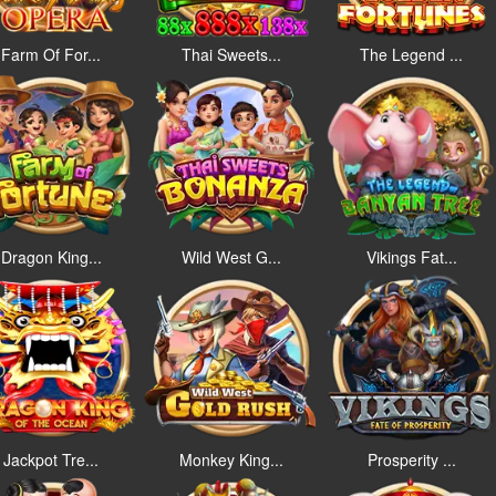
Farm Of For...
Thai Sweets...
The Legend ...
Dragon King...
Wild West G...
Vikings Fat...
Jackpot Tre...
Monkey King...
Prosperity ...