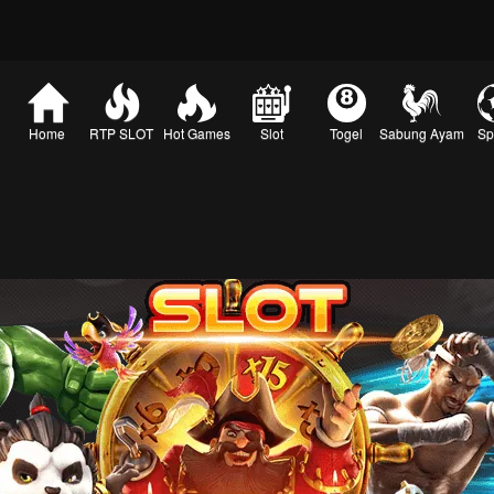
Home
RTP SLOT
Hot Games
Slot
Togel
Sabung Ayam
Sp