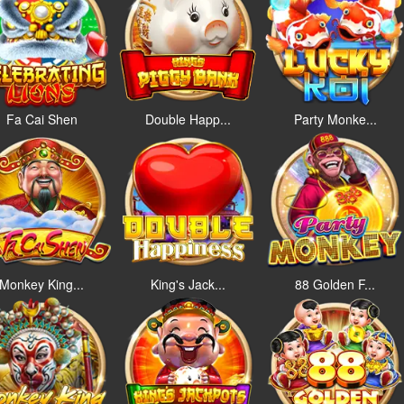
Fa Cai Shen
Double Happ...
Party Monke...
Monkey King...
King's Jack...
88 Golden F...