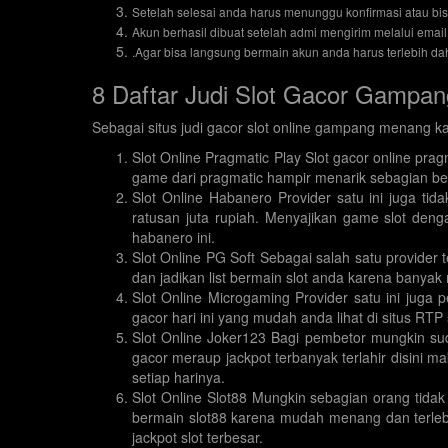
Setelah selesai anda harus menunggu konfirmasi atau bis
Akun berhasil dibuat setelah admi mengirim melalui ema
.Agar bisa langsung bermain akun anda harus terlebih da
8 Daftar Judi Slot Gacor Gampan
Sebagai situs judi gacor slot online gampang menang 
Slot Online Pragmatic Play Slot gacor online pra
game dari pragmatic hampir menarik sebagian b
Slot Online Habanero Provider satu ini juga t
ratusan juta rupiah. Menyajikan game slot deng
habanero ini.
Slot Online PG Soft Sebagai salah satu provide
dan jadikan list bermain slot anda karena banya
Slot Online Microgaming Provider satu ini juga 
gacor hari ini yang mudah anda lihat di situs RTP 
Slot Online Joker123 Bagi pembetor mungkin suda
gacor meraup jackpot terbanyak terlahir disini 
setiap harinya.
Slot Online Slot88 Mungkin sebagian orang tida
bermain slot88 karena mudah menang dan terlebi
jackpot slot terbesar.