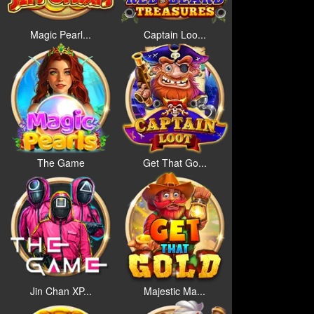
Magic Pearl...
Captain Loo...
The Game
Get That Go...
Jin Chan XP...
Majestic Ma...