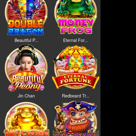
Beautiful P...
Eternal For...
Jin Chan
Redbeard Tr...