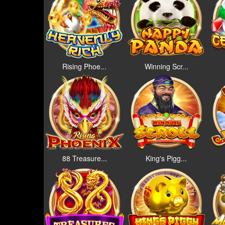
Rising Phoe...
Winning Scr...
88 Treasure...
King's Pigg...