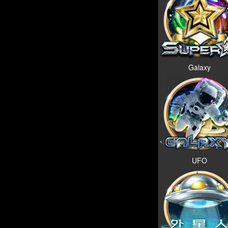
Galaxy
UFO