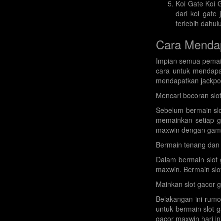
Koi Gate Koi 
dari koi gat
terlebih dahu
Cara Menda
Impian semua pemain
cara untuk mendapa
mendapatkan jackpo
Mencari bocoran slot 
Sebelum bermain slot
memainkan setiap g
maxwin dengan gampa
Bermain tenang dan
Dalam bermain slot 
maxwin. Bermain slo
Mainkan slot gacor
Belakangan ini rumo
untuk bermain slot 
gacor maxwin hari ini