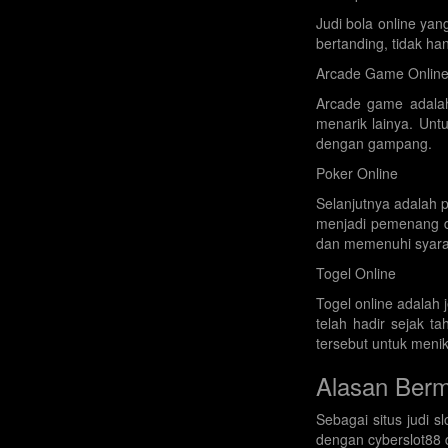
Judi bola online ya
bertanding, tidak ha
Arcade Game Onlin
Arcade game adalah
menarik lainya. Unt
dengan gampang.
Poker Online
Selanjutnya adalah p
menjadi pemenang da
dan memenuhi syara
Togel Online
Togel online adalah 
telah hadir sejak 
tersebut untuk menik
Alasan Berm
Sebagai situs judi 
dengan cyberslot88 