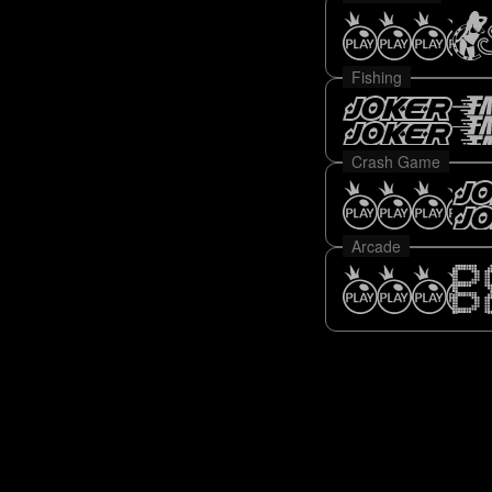
Fishing
Crash Game
Arcade