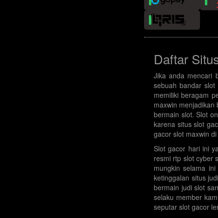
Daftar Sit
Jika anda mencari 
sebuah bandar slot
memiliki beragam pe
maxwin menjadikan b
bermain slot. Slot 
karena situs slot ga
gacor slot maxwin di 
Slot gacor hari in
resmi rtp slot cybe
mungkin selama ini
ketinggalan situs ju
bermain judi slot s
selaku member kami.
seputar slot gacor l