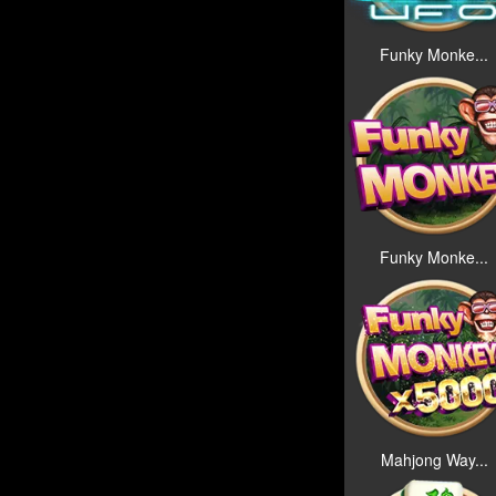
Funky Monke...
Funky Monke...
Mahjong Way...