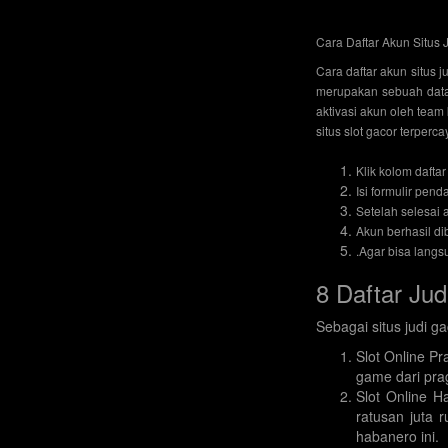
Cara Daftar Akun Situs J
Cara daftar akun situs j
merupakan sebuah data
aktivasi akun oleh team
situs slot gacor terperca
Klik kolom daftar
Isi formulir pen
Setelah selesai 
Akun berhasil d
.Agar bisa langs
8 Daftar Ju
Sebagai situs judi 
Slot Online Pr
game dari pra
Slot Online H
ratusan juta 
habanero ini.