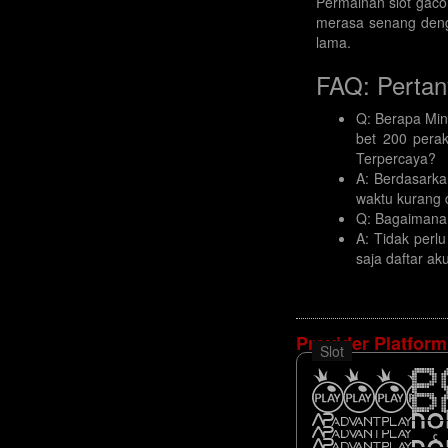
Permainan slot gaco
merasa senang denga
lama.
FAQ: Pertan
Q: Berapa Min
bet 200 pera
Terpercaya?
A: Berdasarka
waktu kurang 
Q: Bagaimana 
A: Tidak perl
saja daftar ak
Provider Platform
Slot