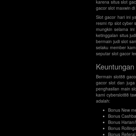
karena situs slot ga
gacor slot maxwin di 
Slot gacor hari in
resmi rtp slot cybe
mungkin selama ini
ketinggalan situs ju
bermain judi slot s
selaku member kami.
seputar slot gacor l
Keuntungan 
Bermain slot88 gaco
gacor slot dan ju
penghasilan main sl
kami cyberslot88 ta
adalah:
Bonus New m
Bonus Cashba
Bonus Harian
Bonus Rolling
Bonus Referal